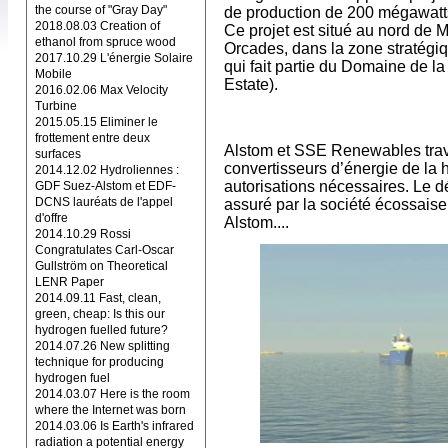
the course of "Gray Day"
de production de 200 mégawatts
2018.08.03 Creation of
Ce projet est situé au nord de M
ethanol from spruce wood
Orcades, dans la zone stratégi
2017.10.29 L'énergie Solaire
qui fait partie du Domaine de 
Mobile
Estate).
2016.02.06 Max Velocity
Turbine
2015.05.15 Eliminer le
frottement entre deux
Alstom et SSE Renewables trava
surfaces
convertisseurs d’énergie de la 
2014.12.02 Hydroliennes :
autorisations nécessaires. Le 
GDF Suez-Alstom et EDF-
DCNS lauréats de l'appel
assuré par la société écossais
d'offre
Alstom....
2014.10.29 Rossi
Congratulates Carl-Oscar
Gullström on Theoretical
LENR Paper
2014.09.11 Fast, clean,
green, cheap: Is this our
hydrogen fuelled future?
2014.07.26 New splitting
technique for producing
hydrogen fuel
2014.03.07 Here is the room
where the Internet was born
2014.03.06 Is Earth's infrared
radiation a potential energy