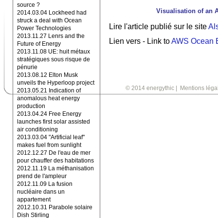
source ?
Visualisation of an 
2014.03.04 Lockheed had
struck a deal with Ocean
Lire l'article publié sur le site
Al
Power Technologies
2013.11.27 Lenrs and the
Lien vers - Link to
AWS Ocean 
Future of Energy
2013.11.08 UE: huit métaux
stratégiques sous risque de
pénurie
2013.08.12 Elton Musk
unveils the Hyperloop project
© 2014 energythic
|
Mentions léga
2013.05.21 Indication of
anomalous heat energy
production
2013.04.24 Free Energy
launches first solar assisted
air conditioning
2013.03.04 "Artificial leaf"
makes fuel from sunlight
2012.12.27 De l'eau de mer
pour chauffer des habitations
2012.11.19 La méthanisation
prend de l'ampleur
2012.11.09 La fusion
nucléaire dans un
appartement
2012.10.31 Parabole solaire
Dish Stirling