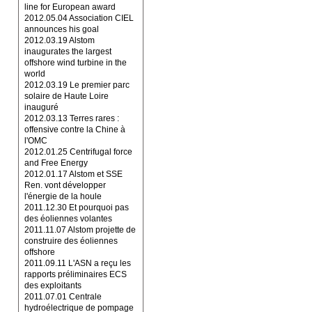
line for European award
2012.05.04 Association CIEL
announces his goal
2012.03.19 Alstom
inaugurates the largest
offshore wind turbine in the
world
2012.03.19 Le premier parc
solaire de Haute Loire
inauguré
2012.03.13 Terres rares :
offensive contre la Chine à
l'OMC
2012.01.25 Centrifugal force
and Free Energy
2012.01.17 Alstom et SSE
Ren. vont développer
l'énergie de la houle
2011.12.30 Et pourquoi pas
des éoliennes volantes
2011.11.07 Alstom projette de
construire des éoliennes
offshore
2011.09.11 L'ASN a reçu les
rapports préliminaires ECS
des exploitants
2011.07.01 Centrale
hydroélectrique de pompage