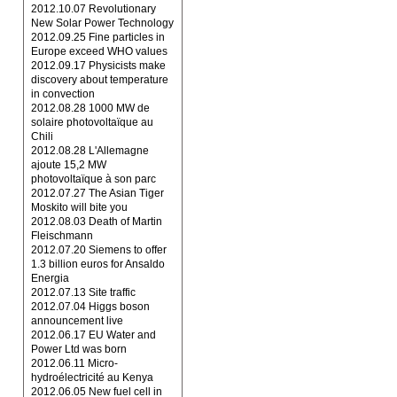
2012.10.07 Revolutionary
New Solar Power Technology
2012.09.25 Fine particles in
Europe exceed WHO values
2012.09.17 Physicists make
discovery about temperature
in convection
2012.08.28 1000 MW de
solaire photovoltaïque au
Chili
2012.08.28 L'Allemagne
ajoute 15,2 MW
photovoltaïque à son parc
2012.07.27 The Asian Tiger
Moskito will bite you
2012.08.03 Death of Martin
Fleischmann
2012.07.20 Siemens to offer
1.3 billion euros for Ansaldo
Energia
2012.07.13 Site traffic
2012.07.04 Higgs boson
announcement live
2012.06.17 EU Water and
Power Ltd was born
2012.06.11 Micro-
hydroélectricité au Kenya
2012.06.05 New fuel cell in