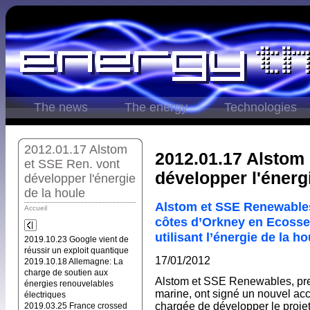
The news
The energy
Technologies
2012.01.17 Alstom
2012.01.17 Alstom 
et SSE Ren. vont
développer l'énerg
développer l'énergie
de la houle
Alstom et SSE Renewables
Accueil
côtes d’Orkney en Ecosse
utilisant l’énergie de la ho
2019.10.23 Google vient de
réussir un exploit quantique
17/01/2012
2019.10.18 Allemagne: La
charge de soutien aux
Alstom et SSE Renewables, pre
énergies renouvelables
marine, ont signé un nouvel ac
électriques
chargée de développer le projet
2019.03.25 France crossed