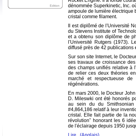
Rocket Engine. Il a fondé coura
dénommée Superkinetic, Inc. où
Edition
ampoule de lumière électrique ba
cristal comme filament.
Il est diplômé de l'Université 
du Stevens Institute of Techno
et a obtenu son diplôme de p
l'Université Rutgers (1973). L
diffusé près de 42 publications 
Sur son site Internet, le Docte
ses travaux de croissance des 
des champs unifiés relative à l
de relier ces deux théories e
marché et respectueuse de l
régénérations.
En mars 2000, le Docteur John 
D. Mileswki ont été honorés p
au sein du du Smithsonian 
#4,864,186 relatif à leur inven
cristal. Elle fait partie de la n
révolution" honorant les 6 idé
de l'éclairage depuis 1950 jus
Lire (Anglais)