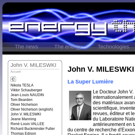
The news
The energy
Technologies
John V. MILESWKI
John V. MILESWKI
Accueil
La Super Lumière
Nikola TESLA
Viktor Schauberger
Le Docteur John V. 
Jean-Louis NAUDIN
internationalement 
Tom Bearden
des matériaux avanc
Oliver Nichelson
scientifique, invent
Oliver Nichelson (english)
revues, éditeur et le
John V. MILESWKI
du Laboratoire Nati
Jeane Manning
René-Louis VALLEE
antérieurement en t
Richard Buckminster Fuller
du centre de recherche d'Exxon 
Thomas Edison