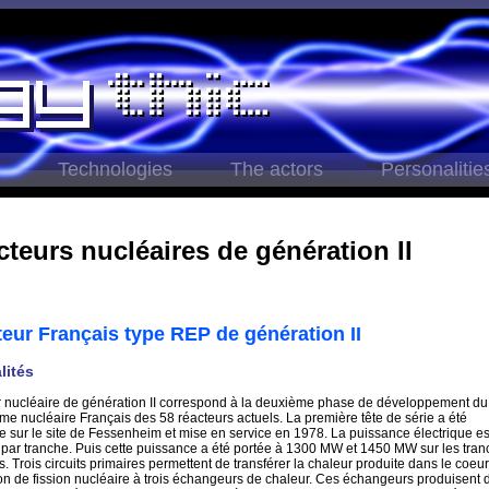
Technologies
The actors
Personalitie
teurs nucléaires de génération II
eur Français type REP de génération II
lités
r nucléaire de génération II correspond à la deuxième phase de développement du
e nucléaire Français des 58 réacteurs actuels. La première tête de série a été
te sur le site de Fessenheim et mise en service en 1978. La puissance électrique es
ar tranche. Puis cette puissance a été portée à 1300 MW et 1450 MW sur les tran
. Trois circuits primaires permettent de transférer la chaleur produite dans le coeur
ion de fission nucléaire à trois échangeurs de chaleur. Ces échangeurs produisent d