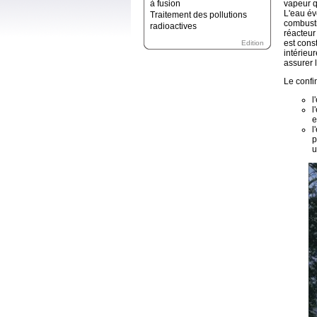
à fusion
vapeur qu
L'eau év
Traitement des pollutions
combusti
radioactives
réacteur
est cons
Edition
intérieu
assurer l
Le confi
l
l
e
l
p
u