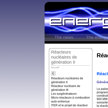
The news
The energy
Réacteurs
Réac
nucléaires de
génération II
Accueil
Réact
Réacteurs nucléaires de
Généra
génération II
Réacteur nucléaire de
Le palie
génération III
programm
Les surgénérateurs
construi
Micro-réacteurs à combustion
900 MW p
auto-entrenue
suivantes
ITER et le projet de réacteur
la réact