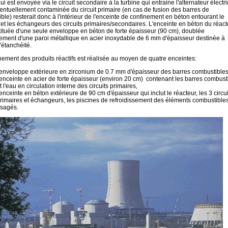
i est envoyée via le circuit secondaire à la turbine qui entraine l'alternateur électr
entuellement contaminée du circuit primaire (en cas de fusion des barres de
ble) resterait donc à l'intérieur de l'enceinte de confinement en béton entourant le
 et les échangeurs des circuits primaires/secondaires. L'enceinte en béton du réact
tituée d'une seule enveloppe en béton de forte épaisseur (90 cm), doublée
rement d'une paroi métallique en acier inoxydable de 6 mm d'épaisseur destinée à
'étanchéité.
nement des produits réactifs est réalisée au moyen de quatre enceintes:
'enveloppe extérieure en zirconium de 0.7 mm d'épaisseur des barres combustibles
'enceinte en acier de forte épaisseur (environ 20 cm) contenant les barres combust
t l'eau en circulation interne des circuits primaires,
'enceinte en béton extérieure de 90 cm d'épaisseur qui inclut le réacteur, les 3 circui
rimaires et échangeurs, les piscines de refroidissement des éléments combustible
sagés.