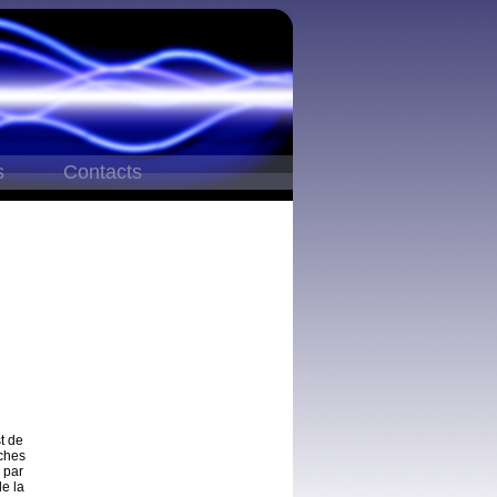
s
Contacts
t de
ches
 par
e la