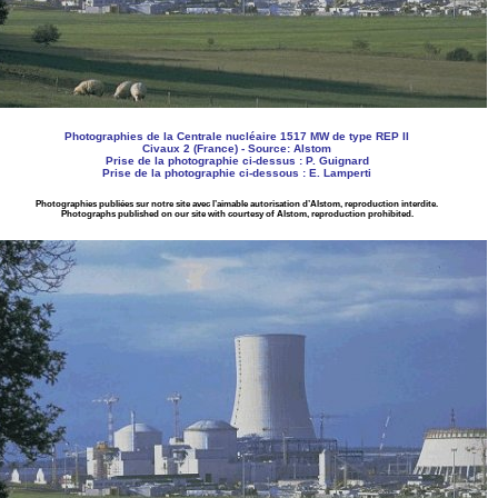
Photographies de la Centrale nucléaire 1517 MW de type REP II
Civaux 2 (France) - Source: Alstom
Prise de la photographie ci-dessus : P. Guignard
Prise de la photographie ci-dessous : E. Lamperti
Photographies publiées sur notre site avec l’aimable autorisation d’Alstom, reproduction interdite.
Photographs published on our site with courtesy of Alstom, reproduction prohibited.