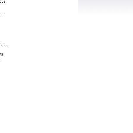
ique.
eur
,
ibles
ts
s